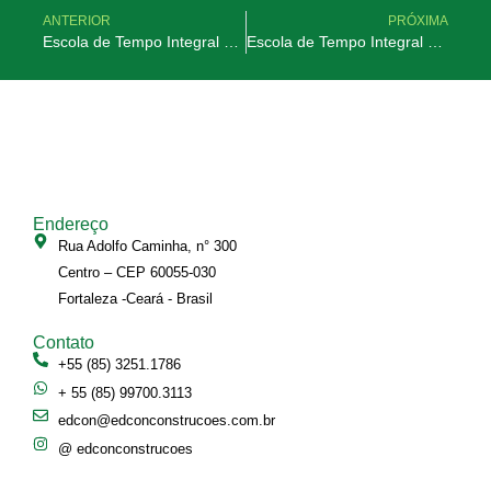
ANTERIOR
PRÓXIMA
Escola de Tempo Integral do Mondubim – Fortaleza-CE
Escola de Tempo Integral do Autran Nunes – Fortaleza-CE
Endereço
Rua Adolfo Caminha, n° 300
Centro – CEP 60055-030
Fortaleza -Ceará - Brasil
Contato
+55 (85) 3251.1786
+ 55 (85) 99700.3113
edcon@edconconstrucoes.com.br
@ edconconstrucoes