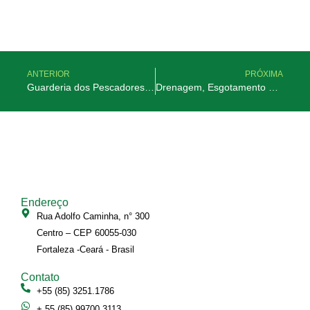
ANTERIOR
PRÓXIMA
Guarderia dos Pescadores – Fortaleza-CE
Drenagem, Esgotamento Sanitário e Pavimentação do Genibaú – Fortaleza-CE
Endereço
Rua Adolfo Caminha, n° 300
Centro – CEP 60055-030
Fortaleza -Ceará - Brasil
Contato
+55 (85) 3251.1786
+ 55 (85) 99700.3113